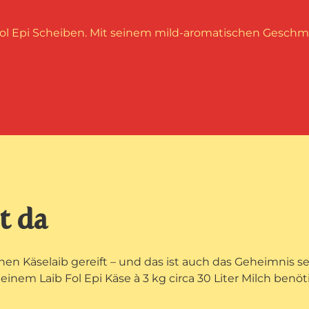
Fol Epi Scheiben. Mit seinem mild-aromatischen Geschm
t da
leinen Käselaib gereift – und das ist auch das Geheimnis
einem Laib Fol Epi Käse à 3 kg circa 30 Liter Milch benö