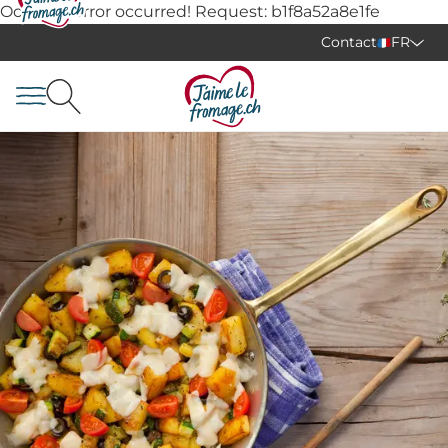
Oops, an error occurred! Request: b1f8a52a8e1fe
Contact
FR