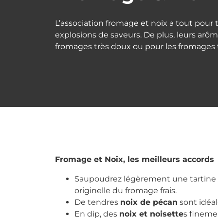
L’association fromage et noix a tout pour 
explosions de saveurs. De plus, leurs arô
fromages très doux ou pour les fromages t
Fromage et Noix, les meilleurs accords
Saupoudrez légèrement une tartine d
originelle du fromage frais.
De tendres
noix de pécan
sont idéal
En dip, des
noix et noisette
s fineme