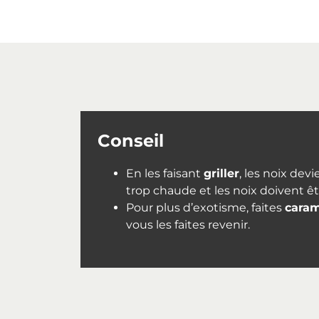
Conseil
En les faisant
griller
, les noix dev
trop chaude et les noix doivent ê
Pour plus d’exotisme, faites
caram
vous les faites revenir.