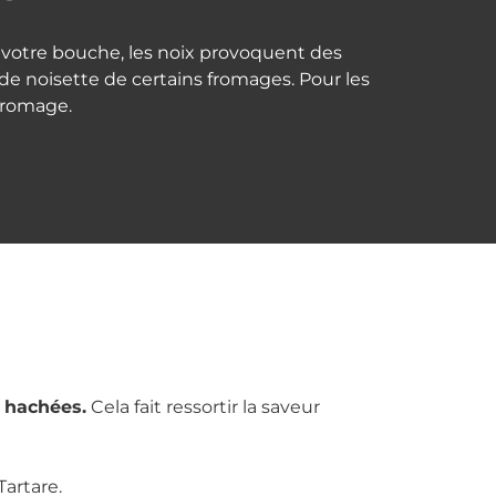
s votre bouche, les noix provoquent des
de noisette de certains fromages. Pour les
 fromage.
 hachées.
Cela fait ressortir la saveur
artare.