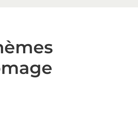
thèmes
romage