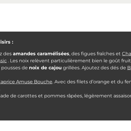
sirs :
ez des
amandes caramélisées
, des figues fraîches et
Cha
ssic
. Les noix relèvent particulièrement bien le goût frui
s pousses de
noix de cajou
grillées. Ajoutez des dés de
B
aprice Amuse Bouche
. Avec des filets d’orange et du 
.
alade de carottes et pommes râpées, légèrement assais