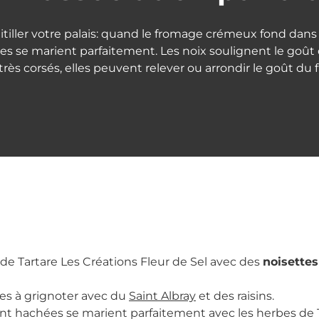
titiller votre palais: quand le fromage crémeux fond dan
mes se marient parfaitement. Les noix soulignent le goût 
rès corsés, elles peuvent relever ou arrondir le goût du
e Tartare Les Créations Fleur de Sel avec des
noisettes
es à grignoter avec du
Saint Albray
et des raisins.
nt hachées se marient parfaitement avec les herbes de T