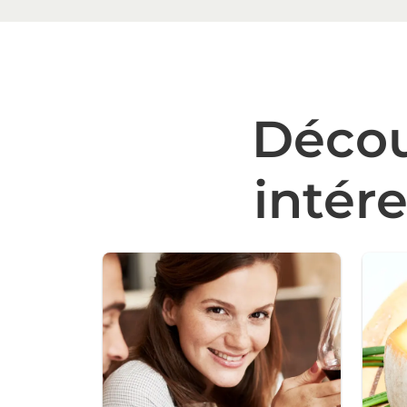
Décou
intér