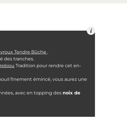
vroux Tendre Bûche
.
té des tranches.
rebiou
Tradition pour rendre cet en-
fenouil finement émincé, vous aurez une
onnées, avec en topping des
noix de