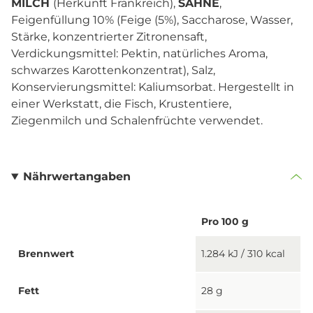
MILCH
(Herkunft Frankreich),
SAHNE
,
Feigenfüllung 10% (Feige (5%), Saccharose, Wasser,
Stärke, konzentrierter Zitronensaft,
Verdickungsmittel: Pektin, natürliches Aroma,
schwarzes Karottenkonzentrat), Salz,
Konservierungsmittel: Kaliumsorbat. Hergestellt in
einer Werkstatt, die Fisch, Krustentiere,
Ziegenmilch und Schalenfrüchte verwendet.
Nährwertangaben
Pro 100 g
Brennwert
1.284 kJ / 310 kcal
Fett
28 g