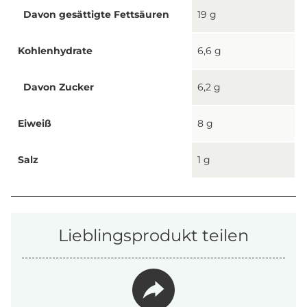
Davon gesättigte Fettsäuren
19 g
Kohlenhydrate
6,6 g
Davon Zucker
6,2 g
Eiweiß
8 g
Salz
1 g
Lieblingsprodukt teilen