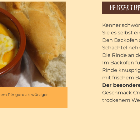
HEISSER TIP
Kenner schwöre
Sie es selbst e
Den Backofen 
Schachtel nehm
Die Rinde an d
Im Backofen fü
Rinde knusprig
mit frischem Ba
Der besondere
Geschmack Cré
dem Périgord als würziger
trockenem Wei