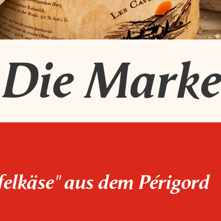
Die Marke
felkäse" aus dem Périgord