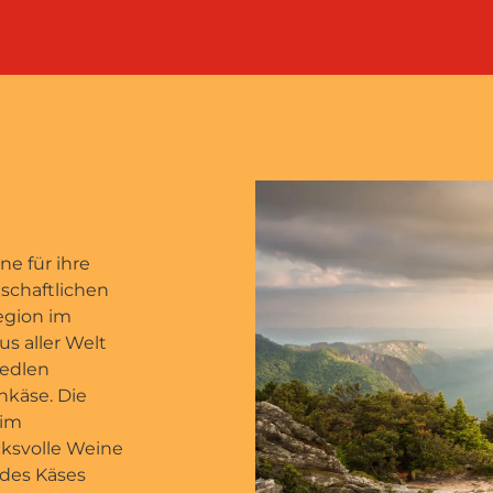
ne für ihre
tschaftlichen
egion im
s aller Welt
 edlen
hkäse. Die
 im
ksvolle Weine
des Käses