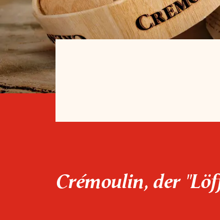
Crémoulin, der "Löf