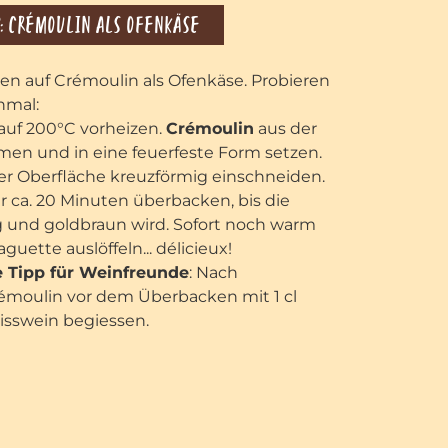
P: CRÉMOULIN ALS OFENKÄSE
n auf Crémoulin als Ofenkäse. Probieren
inmal:
auf 200°C vorheizen.
Crémoulin
aus der
en und in eine feuerfeste Form setzen.
er Oberfläche kreuzförmig einschneiden.
r ca. 20 Minuten überbacken, bis die
 und goldbraun wird. Sofort noch warm
guette auslöffeln... délicieux!
 Tipp für Weinfreunde
: Nach
moulin vor dem Überbacken mit 1 cl
sswein begiessen.