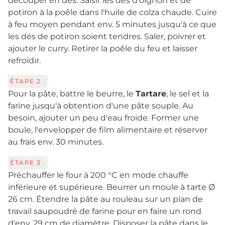
découper en dés. Saisir les dés d'oignon et de
potiron à la poêle dans l'huile de colza chaude. Cuire
à feu moyen pendant env. 5 minutes jusqu'à ce que
les dés de potiron soient tendres. Saler, poivrer et
ajouter le curry. Retirer la poêle du feu et laisser
refroidir.
ÉTAPE
2
.
Pour la pâte, battre le beurre, le
Tartare
, le sel et la
farine jusqu'à obtention d'une pâte souple. Au
besoin, ajouter un peu d'eau froide. Former une
boule, l'envelopper de film alimentaire et réserver
au frais env. 30 minutes.
ÉTAPE
3
.
Préchauffer le four à 200 °C en mode chauffe
inférieure et supérieure. Beurrer un moule à tarte Ø
26 cm. Étendre la pâte au rouleau sur un plan de
travail saupoudré de farine pour en faire un rond
d'env. 29 cm de diamètre. Disposer la pâte dans le