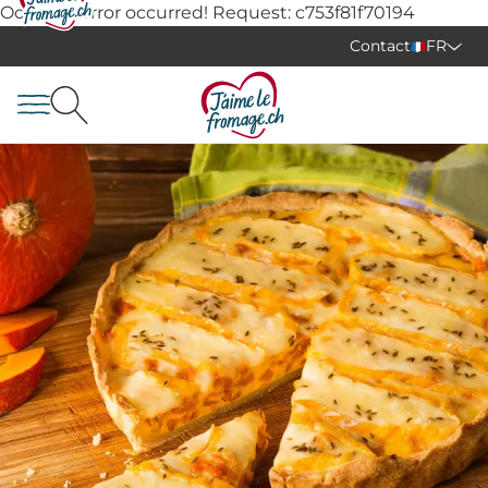
Oops, an error occurred! Request: c753f81f70194
Contact
FR