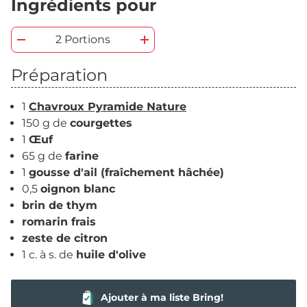
Ingrédients pour
2 Portions
Préparation
1
Chavroux Pyramide Nature
150 g de
courgettes
1
Œuf
65 g de
farine
1
gousse d'ail (fraîchement hâchée)
0,5
oignon blanc
brin de thym
romarin frais
zeste de citron
1 c. à s. de
huile d'olive
Ajouter à ma liste Bring!