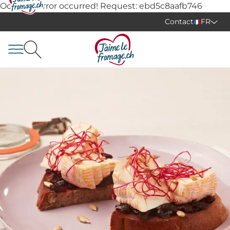
Oops, an error occurred! Request: ebd5c8aafb746
Contact
FR