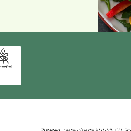
tenfrei
Zutaten
: pasteurisierte KUHMILCH, Spe