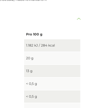
Pro 100 g
1.182 kJ / 284 kcal
20 g
13 g
< 0,5 g
< 0,5 g