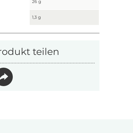
26 g
1,3 g
rodukt teilen