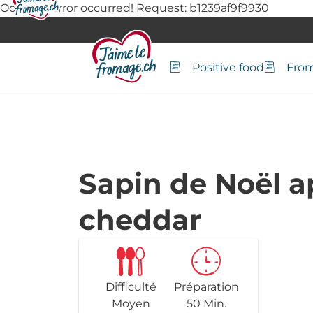
Oops, an error occurred! Request: b1239af9f9930
Positive food
From
Contact
Sapin de Noël ap
cheddar
Difficulté
Préparation
Moyen
50 Min.