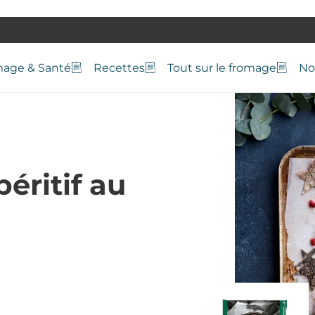
age & Santé
Recettes
Tout sur le fromage
No
éritif au