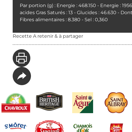
Par portion (g) : Energie : 468.150 - Energie : 19
acides Gras Saturés : 13 - Glucides : 46.630 - Dont
Fibres alimentaires : 8.380 - Sel : 0,360
Recette A retenir & à partager