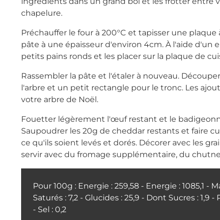
ingrédients dans un grand bol et les frotter entre 
chapelure.
Préchauffer le four à 200°C et tapisser une plaque à
pâte à une épaisseur d'environ 4cm. À l'aide d'un
petits pains ronds et les placer sur la plaque de cu
Rassembler la pâte et l'étaler à nouveau. Découpe
l'arbre et un petit rectangle pour le tronc. Les ajou
votre arbre de Noël.
Fouetter légèrement l'œuf restant et le badigeonn
Saupoudrer les 20g de cheddar restants et faire cu
ce qu'ils soient levés et dorés. Décorer avec les gr
servir avec du fromage supplémentaire, du chutney
Pour 100g : Energie : 259,58 - Energie : 1085,1 - M
Saturés : 7,2 - Glucides : 25,9 - Dont Sucres : 1,9 -
- Sel : 0,2