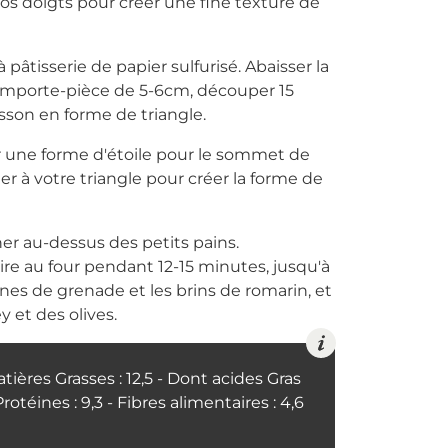
vos doigts pour créer une fine texture de
 pâtisserie de papier sulfurisé. Abaisser la
 emporte-pièce de 5-6cm, découper 15
isson en forme de triangle.
r une forme d'étoile pour le sommet de
ter à votre triangle pour créer la forme de
er au-dessus des petits pains.
ire au four pendant 12-15 minutes, jusqu'à
aines de grenade et les brins de romarin, et
 et des olives.
atières Grasses : 12,5 - Dont acides Gras
 Protéines : 9,3 - Fibres alimentaires : 4,6