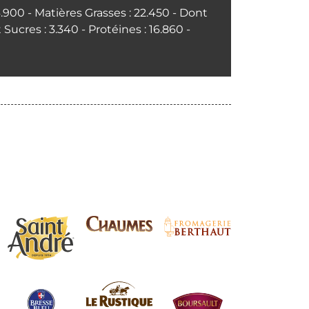
56.900 - Matières Grasses : 22.450 - Dont
 Sucres : 3.340 - Protéines : 16.860 -