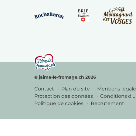
© jaime-le-fromage.ch 2026
Contact
Plan du site
Mentions légal
Protection des données
Conditions d'u
Politique de cookies
Recrutement