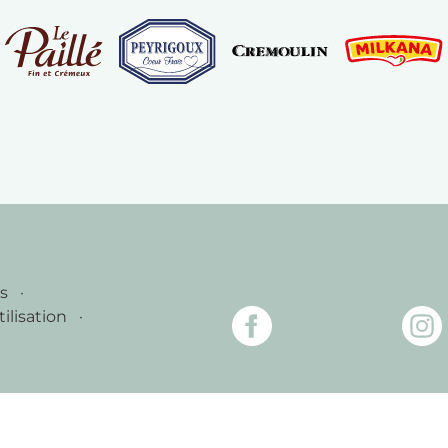
es
tilisation