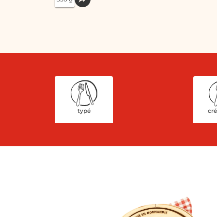
typé
cr