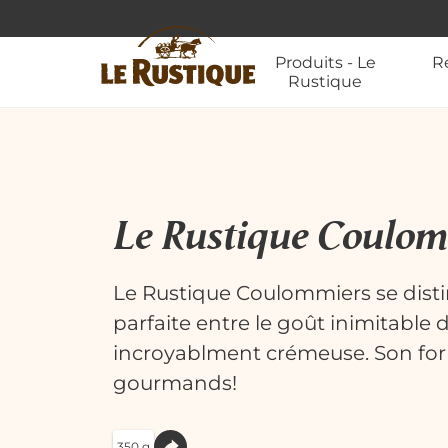
Produits - Le
R
Rustique
Le Rustique Coulo
Le Rustique Coulommiers se dist
parfaite entre le goût inimitable 
incroyablment crémeuse. Son form
gourmands!
350 g