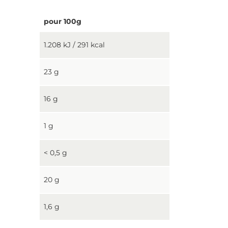
pour 100g
1.208 kJ / 291 kcal
23 g
16 g
1 g
< 0,5 g
20 g
1,6 g