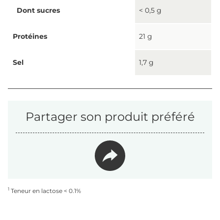
Dont sucres
< 0,5 g
Protéines
21 g
Sel
1,7 g
Partager son produit préféré
1
Teneur en lactose < 0.1%