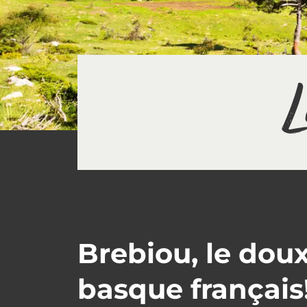
L
Brebiou, le dou
basque français