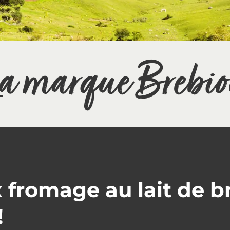
a marque Brebi
x fromage au lait de b
!