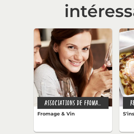
intéres
ASSOCIATIONS DE FROMAGE
R
Fromage & Vin
S'in