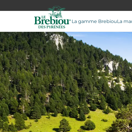
La gamme Brebiou
La ma