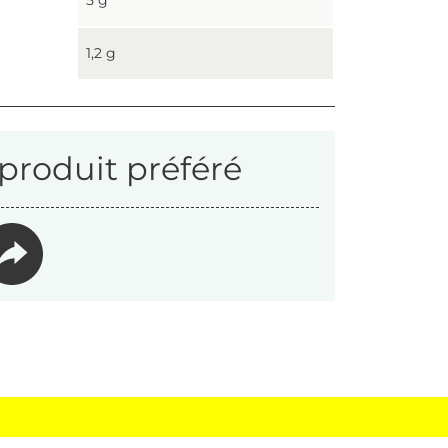
5 g
1,2 g
produit préféré