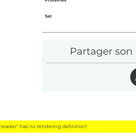
Protéines
Sel
Partager son 
eader" has no rendering definition!