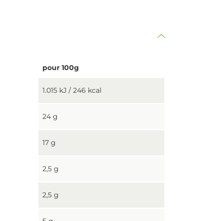
pour 100g
1.015 kJ / 246 kcal
24 g
17 g
2,5 g
2,5 g