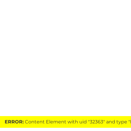
ERROR:
Content Element with uid "32363" and type "h