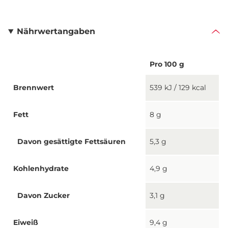
Nährwertangaben
Pro 100 g
Brennwert
539 kJ / 129 kcal
Fett
8 g
Davon gesättigte Fettsäuren
5,3 g
Kohlenhydrate
4,9 g
Davon Zucker
3,1 g
Eiweiß
9,4 g